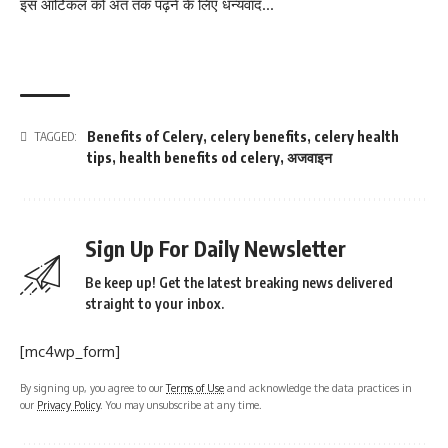
इस आर्टिकल को अंत तक पढ़ने के लिए धन्यवाद…
Benefits of Celery
,
celery benefits
,
celery health
TAGGED:
tips
,
health benefits od celery
,
अजवाइन
Sign Up For Daily Newsletter
Be keep up! Get the latest breaking news delivered
straight to your inbox.
[mc4wp_form]
By signing up, you agree to our
Terms of Use
and acknowledge the data practices in
our
Privacy Policy
. You may unsubscribe at any time.