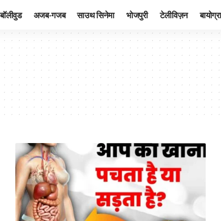
बॉलीवुड
अजब-गजब
साउथ सिनेमा
भोजपुरी
टेलीविज़न
बायोग्र