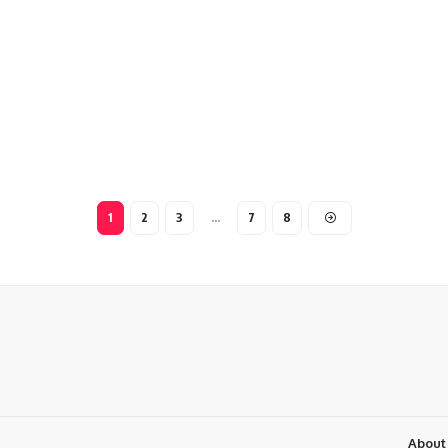
1
2
3
…
7
8
About