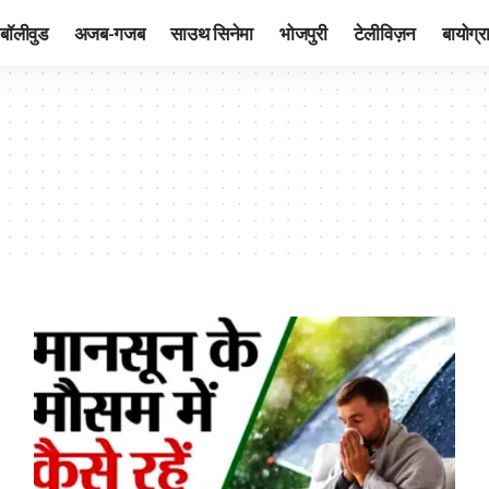
बॉलीवुड
अजब-गजब
साउथ सिनेमा
भोजपुरी
टेलीविज़न
बायोग्र