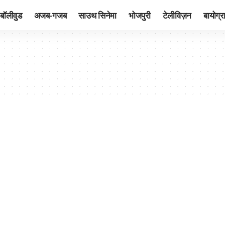
बॉलीवुड
अजब-गजब
साउथ सिनेमा
भोजपुरी
टेलीविज़न
बायोग्र