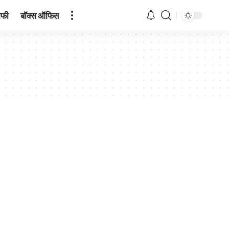
ाफी
बॉक्स ऑफिस