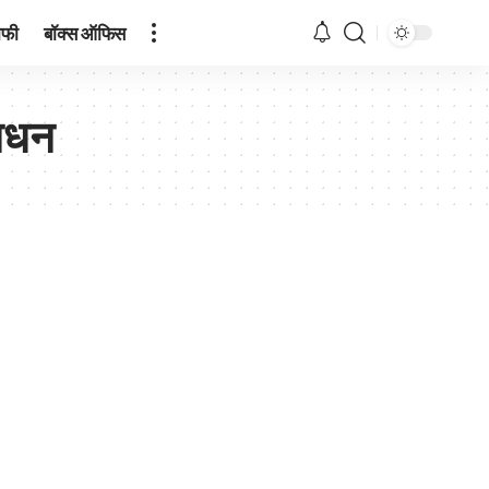
ाफी
बॉक्स ऑफिस
निधन