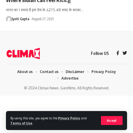
भारत का 1 रूपया है इस देश के 6275.48 रूपए के बराबर
…
Jyoti Gupta
August 27, 2025
Follow US
About us
Contact us
Disclaimer
Privacy Policy
Advertise
© 2024 Climax News. Ganifilms. All Rights Reserved.
By using this site, you agree to the
Privacy Policy
and
Accept
Terms of Use
.