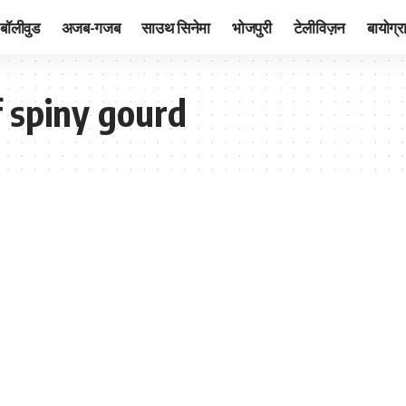
बॉलीवुड
अजब-गजब
साउथ सिनेमा
भोजपुरी
टेलीविज़न
बायोग्र
f spiny gourd