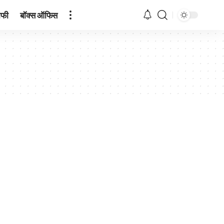
ाफी
बॉक्स ऑफिस