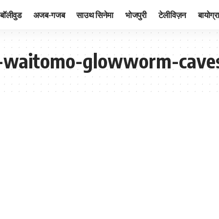
बॉलीवुड
अजब-गजब
साउथ सिनेमा
भोजपुरी
टेलीविज़न
बायोग्र
ng-waitomo-glowworm-cave