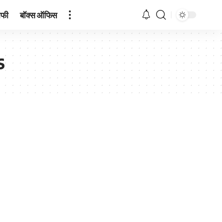
ाफी
बॉक्स ऑफिस
s