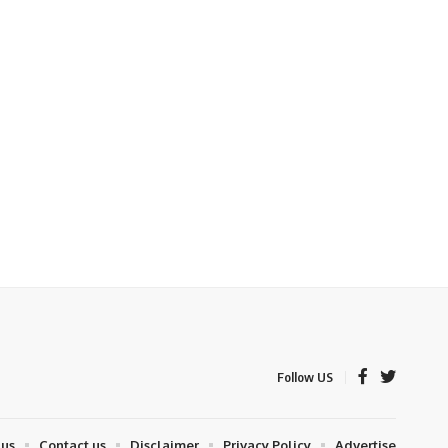
Follow US
 us
Contact us
Disclaimer
Privacy Policy
Advertise