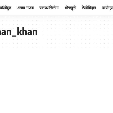
बॉलीवुड
अजब-गजब
साउथ सिनेमा
भोजपुरी
टेलीविज़न
बायोग्र
man_khan