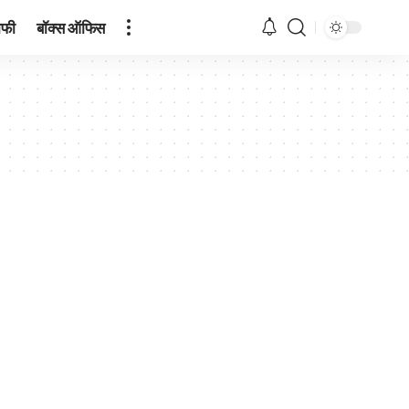
ाफी
बॉक्स ऑफिस