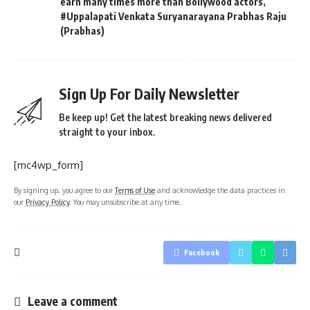
earn many times more than Bollywood actors
,
#Uppalapati Venkata Suryanarayana Prabhas Raju
(Prabhas)
Sign Up For Daily Newsletter
Be keep up! Get the latest breaking news delivered
straight to your inbox.
[mc4wp_form]
By signing up, you agree to our
Terms of Use
and acknowledge the data practices in
our
Privacy Policy
. You may unsubscribe at any time.
Facebook
Leave a comment