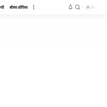
ाफी
बॉक्स ऑफिस