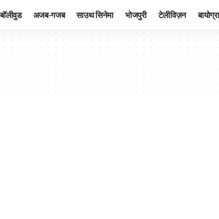
बॉलीवुड
अजब-गजब
साउथ सिनेमा
भोजपुरी
टेलीविज़न
बायोग्र