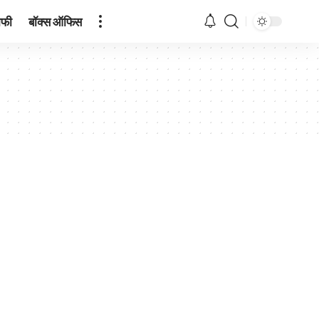
ाफी
बॉक्स ऑफिस