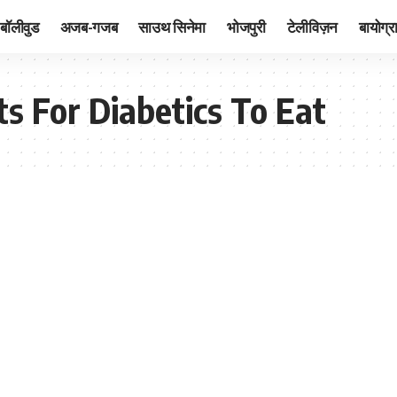
बॉलीवुड
अजब-गजब
साउथ सिनेमा
भोजपुरी
टेलीविज़न
बायोग्र
ts For Diabetics To Eat