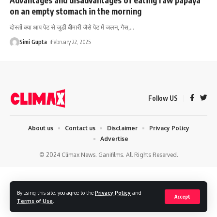
on an empty stomach in the morning
दोस्तों क्या आप पेट से जुडी बीमारी जैसे पेट में जलन, गैस,
…
Simi Gupta
February 22, 2025
Follow US
About us
Contact us
Disclaimer
Privacy Policy
Advertise
© 2024 Climax News. Ganifilms. All Rights Reserved.
By using this site, you agree to the
Privacy Policy
and
Accept
Terms of Use
.