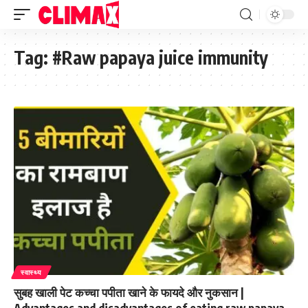
Tag:
#Raw papaya juice immunity
स्वास्थ्य
सुबह खाली पेट कच्चा पपीता खाने के फायदे और नुकसान |
Advantages and disadvantages of eating raw papaya