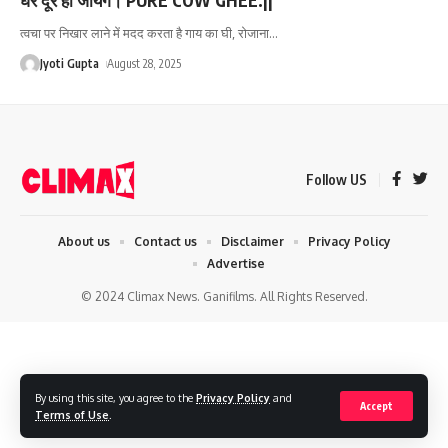
त्वचा पर निखार लाने में मदद करता है गाय का घी, रोजाना
…
Jyoti Gupta
August 28, 2025
Follow US
About us
Contact us
Disclaimer
Privacy Policy
Advertise
© 2024 Climax News. Ganifilms. All Rights Reserved.
By using this site, you agree to the
Privacy Policy
and
Accept
Terms of Use
.