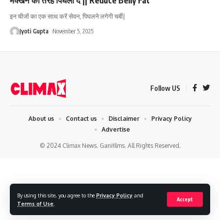
इन चीजों का एक साथ करें सेवन, पिघलने लगेगी चर्बी|
Jyoti Gupta
November 5, 2025
Follow US
About us
Contact us
Disclaimer
Privacy Policy
Advertise
© 2024 Climax News. Ganifilms. All Rights Reserved.
By using this site, you agree to the
Privacy Policy
and
Accept
Terms of Use
.