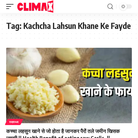
Tag:
Kachcha Lahsun Khane Ke Fayde
स्वास्थ्य
कच्चा लहसुन खाने से जो होता है जानकर पैरों तले जमीन खिसक
जाएगी || Health Benefit of eating raw Garlic. ||