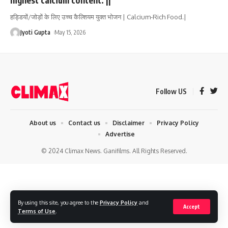
हड्डियों/जोड़ों के लिए उच्च कैल्शियम युक्त भोजन | Calcium-Rich Food.|
Jyoti Gupta
May 15, 2026
Follow US
About us
Contact us
Disclaimer
Privacy Policy
Advertise
© 2024 Climax News. Ganifilms. All Rights Reserved.
By using this site, you agree to the
Privacy Policy
and
Accept
Terms of Use
.