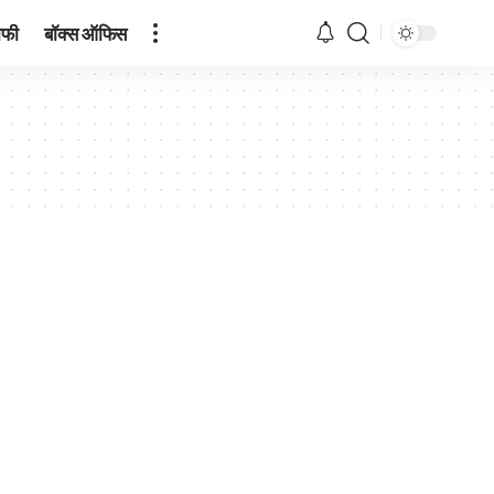
ाफी
बॉक्स ऑफिस