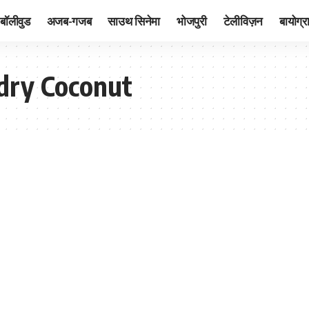
बॉलीवुड
अजब-गजब
साउथ सिनेमा
भोजपुरी
टेलीविज़न
बायोग्र
 dry Coconut