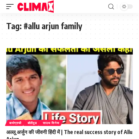
Tag:
#allu arjun family
बायोग्राफी
बॉलीवुड
साउथ सिनेमा
अल्लू अर्जुन की जीवनी हिंदी में | The real success story of Allu
Arjun