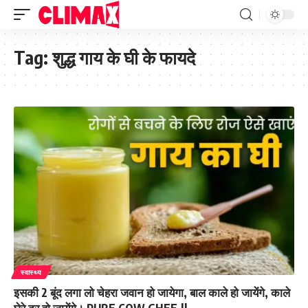
Tag:
शुद्ध गाय के घी के फायदे
स्वास्थ्य
इसकी 2 बूंद लगा लो चेहरा जवान हो जायेगा, बाल काले हो जायेंगे, काले
घेरे दूर हो जायेंगे। PURE COW GHEE.||