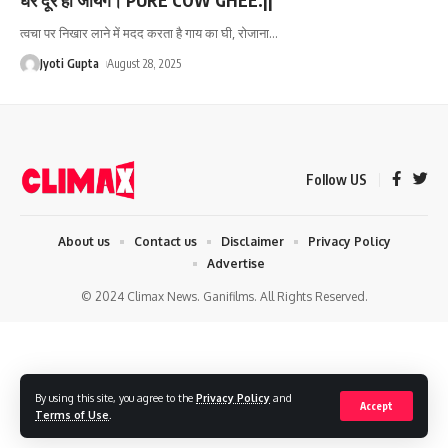
त्वचा पर निखार लाने में मदद करता है गाय का घी, रोजाना
…
Jyoti Gupta
August 28, 2025
Follow US
About us
Contact us
Disclaimer
Privacy Policy
Advertise
© 2024 Climax News. Ganifilms. All Rights Reserved.
By using this site, you agree to the
Privacy Policy
and
Accept
Terms of Use
.