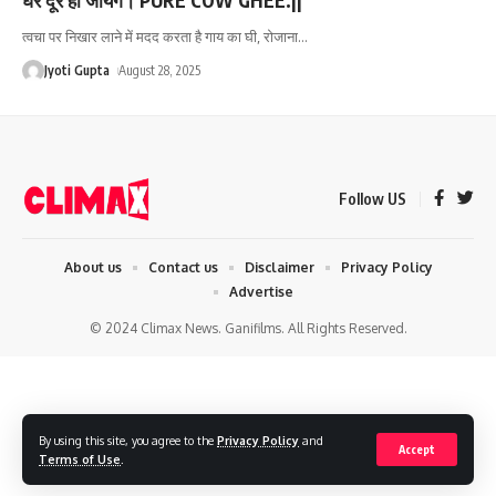
त्वचा पर निखार लाने में मदद करता है गाय का घी, रोजाना
…
Jyoti Gupta
August 28, 2025
Follow US
About us
Contact us
Disclaimer
Privacy Policy
Advertise
© 2024 Climax News. Ganifilms. All Rights Reserved.
By using this site, you agree to the
Privacy Policy
and
Accept
Terms of Use
.