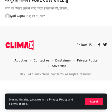
त्वचा पर निखार लाने में मदद करता है गाय का घी, रोजाना
…
Jyoti Gupta
August 28, 2025
Follow US
About us
Contact us
Disclaimer
Privacy Policy
Advertise
© 2024 Climax News. Ganifilms. All Rights Reserved.
By using this site, you agree to the
Privacy Policy
and
Accept
Terms of Use
.