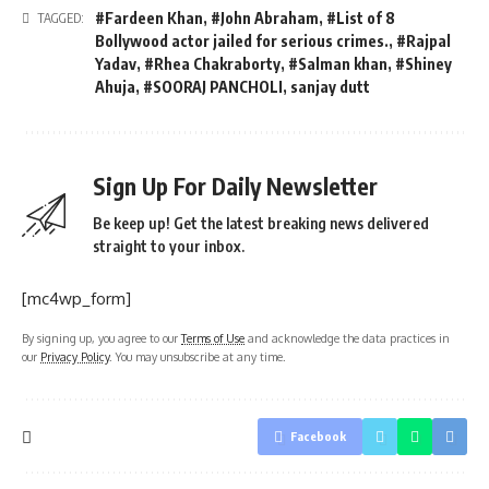
#Fardeen Khan
,
#John Abraham
,
#List of 8
TAGGED:
Bollywood actor jailed for serious crimes.
,
#Rajpal
Yadav
,
#Rhea Chakraborty
,
#Salman khan
,
#Shiney
Ahuja
,
#SOORAJ PANCHOLI
,
sanjay dutt
Sign Up For Daily Newsletter
Be keep up! Get the latest breaking news delivered
straight to your inbox.
[mc4wp_form]
By signing up, you agree to our
Terms of Use
and acknowledge the data practices in
our
Privacy Policy
. You may unsubscribe at any time.
Facebook