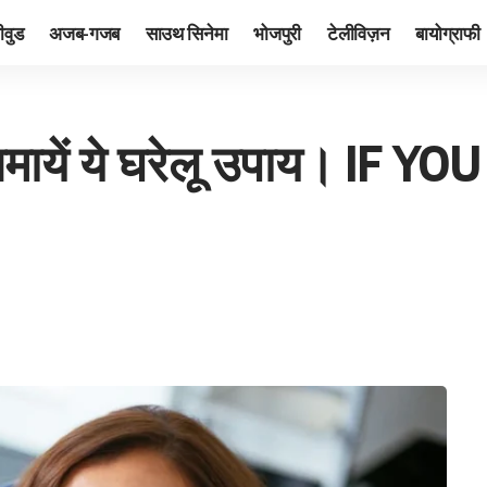
ीवुड
अजब-गजब
साउथ सिनेमा
भोजपुरी
टेलीविज़न
बायोग्राफी
द आजमायें ये घरेलू उपाय। 