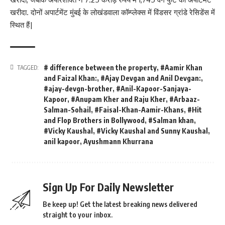
खरीदा. दोनों अपार्टमेंट मुंबई के लोखंडवाला कॉम्प्लेक्स में विंडसर ग्रांडे रेसिडेंस में
स्थित हैं|
# difference between the property
,
#Aamir Khan
TAGGED:
and Faizal Khan:
,
#Ajay Devgan and Anil Devgan:
,
#ajay-devgn-brother
,
#Anil-Kapoor-Sanjaya-
Kapoor
,
#Anupam Kher and Raju Kher
,
#Arbaaz-
Salman-Sohail
,
#Faisal-Khan-Aamir-Khans
,
#Hit
and Flop Brothers in Bollywood
,
#Salman khan
,
#Vicky Kaushal
,
#Vicky Kaushal and Sunny Kaushal
,
anil kapoor
,
Ayushmann Khurrana
Sign Up For Daily Newsletter
Be keep up! Get the latest breaking news delivered
straight to your inbox.