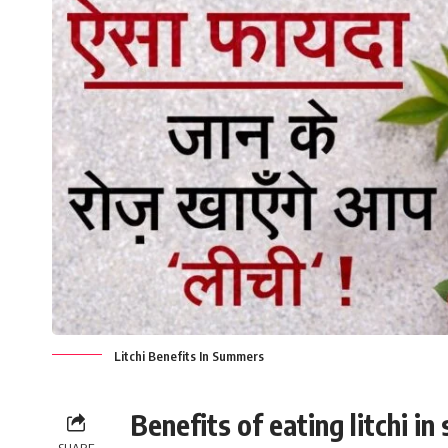
Litchi Benefits In Summers
Benefits of eating litchi i
SHARE